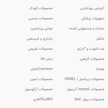
آرایشی بهداشتی
محصولات کودک
تجهیزات پزشکی
محصولات جنسی
ماسک و ضدعفونی کننده
مولتی ویتامین
مکمل
بارداری و شیردهی
ضد التهاب و آلرژی
محصولات طبیعی
محصولات گیاهی
سایر کالا
راهنما
comeon/کامان
محصولات پیکسل / PIXXEL
محصولات ثمین
محصولات eyesol/ آیسول
محصولات آرگوسول
محصولات بیول /biol
ELLARO/الارو