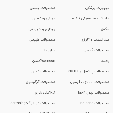
تجهیزات پزشکی
محصولات جنسی
ماسک و ضدعفونی کننده
مولتی ویتامین
مکمل
بارداری و شیردهی
ضد التهاب و آلرژی
محصولات طبیعی
محصولات گیاهی
سایر کالا
راهنما
comeon/کامان
محصولات پیکسل / PIXXEL
محصولات ثمین
محصولات eyesol/ آیسول
محصولات آرگوسول
محصولات بیول /biol
ELLARO/الارو
محصولات no acne
محصولات درمالوگ/dermalog