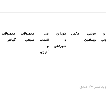
و
مولتی
مکمل
بارداری
ضد
محصولات
محصولات
نی
ویتامین
و
التهاب
طبیعی
گیاهی
شیردهی
و
آلرژی