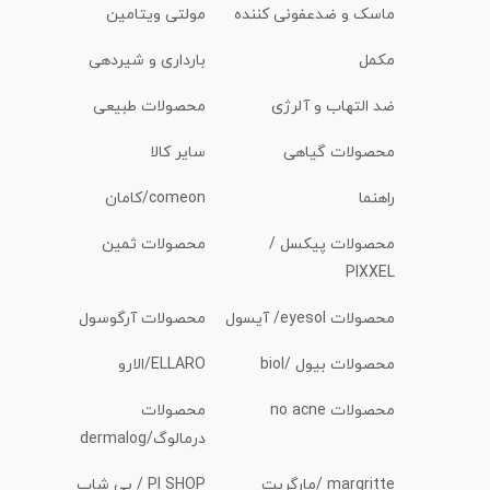
ماسک و ضدعفونی کننده
مولتی ویتامین
مکمل
بارداری و شیردهی
ضد التهاب و آلرژی
محصولات طبیعی
محصولات گیاهی
سایر کالا
راهنما
comeon/کامان
محصولات پیکسل /
محصولات ثمین
PIXXEL
محصولات eyesol/ آیسول
محصولات آرگوسول
محصولات بیول /biol
ELLARO/الارو
محصولات no acne
محصولات
درمالوگ/dermalog
margritte /مارگریت
PI SHOP / پی شاپ