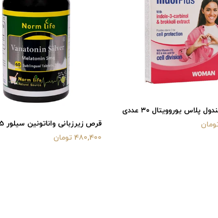
ل پلاس یوروویتال ۳۰ عددی
قرص زیرزبانی واناتونین سیلور 5 میلی
480,400 تومان