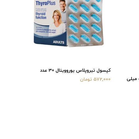
کپسول تیروپلاس یوروویتال 30 عدد
کی 10 عدد
572,000 تومان
415,800 تومان