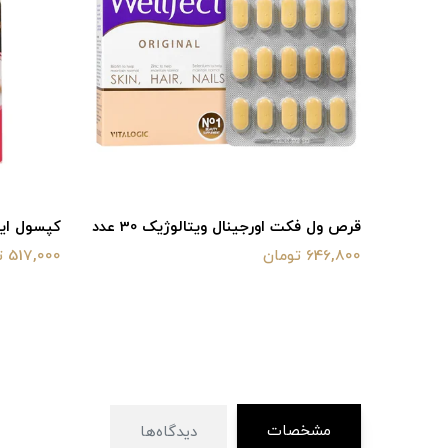
قرص ول فکت اورجینال ویتالوژیک 30 عدد
کپسول ایندو
646,800 تومان
517,000 تومان
مشخصات
دیدگاه‌ها