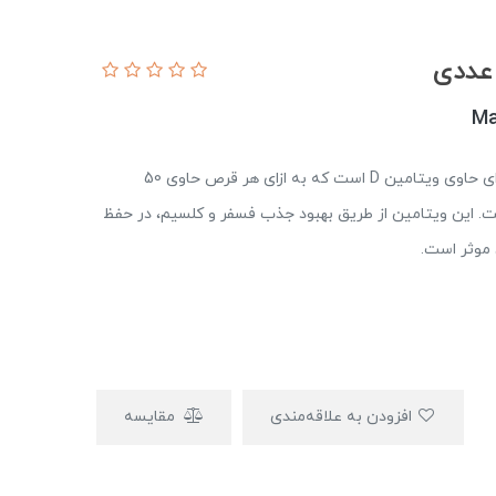
Ma
ویتامین د3 مگنوم ویتامینز از جمله مکمل های تغذیه ای حاوی ویتامین D است که به ازای هر قرص حاوی 50
رم (معادل 2000 واحد بین المللی) ویتامین D است. این ویتامین از طریق بهبود جذب فسفر و کلسیم، در حفظ
 موثر است.
افزودن به علاقه‌مندی
مقایسه