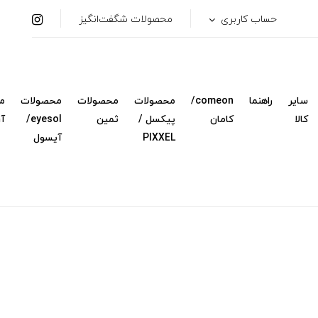
حساب کاربری
محصولات شگفت‌انگیز
سایر
راهنما
comeon/
محصولات
محصولات
محصولات
م
کالا
کامان
پیکسل /
ثمین
eyesol/
آ
PIXXEL
آیسول