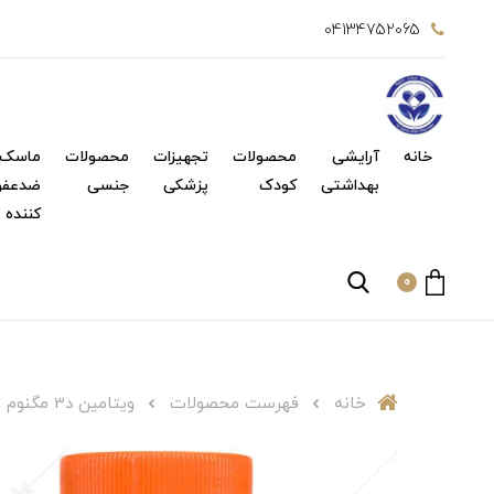
04134752065
خانه
آرایشی
محصولات
تجهیزات
محصولات
ماسک 
بهداشتی
کودک
پزشکی
جنسی
ضدعفو
کننده
0
خانه
فهرست محصولات
ویتامین د3 مگنوم ویتامینز 30 عددی