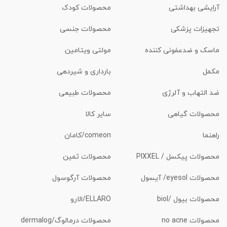
آرایشی بهداشتی
محصولات کودک
تجهیزات پزشکی
محصولات جنسی
ماسک و ضدعفونی کننده
مولتی ویتامین
مکمل
بارداری و شیردهی
ضد التهاب و آلرژی
محصولات طبیعی
محصولات گیاهی
سایر کالا
راهنما
comeon/کامان
محصولات پیکسل / PIXXEL
محصولات ثمین
محصولات eyesol/ آیسول
محصولات آرگوسول
محصولات بیول /biol
ELLARO/الارو
محصولات no acne
محصولات درمالوگ/dermalog