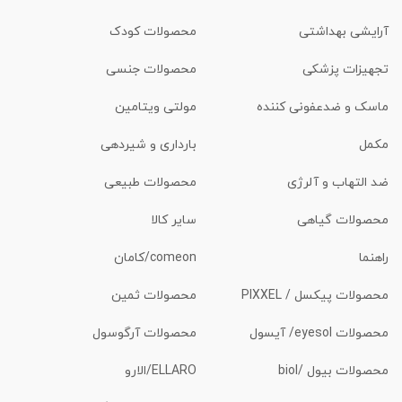
آرایشی بهداشتی
محصولات کودک
تجهیزات پزشکی
محصولات جنسی
ماسک و ضدعفونی کننده
مولتی ویتامین
مکمل
بارداری و شیردهی
ضد التهاب و آلرژی
محصولات طبیعی
محصولات گیاهی
سایر کالا
راهنما
comeon/کامان
محصولات پیکسل / PIXXEL
محصولات ثمین
محصولات eyesol/ آیسول
محصولات آرگوسول
محصولات بیول /biol
ELLARO/الارو