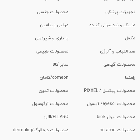
تجهیزات پزشکی
محصولات جنسی
ماسک و ضدعفونی کننده
مولتی ویتامین
مکمل
بارداری و شیردهی
ضد التهاب و آلرژی
محصولات طبیعی
محصولات گیاهی
سایر کالا
راهنما
comeon/کامان
محصولات پیکسل / PIXXEL
محصولات ثمین
محصولات eyesol/ آیسول
محصولات آرگوسول
محصولات بیول /biol
ELLARO/الارو
محصولات no acne
محصولات درمالوگ/dermalog