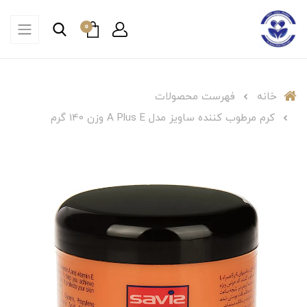
0
خانه
فهرست محصولات
کرم مرطوب کننده ساویز مدل A Plus E وزن 140 گرم