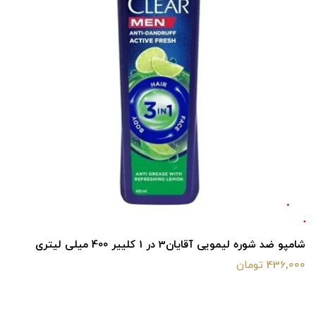
شامپو ضد شوره لیمویی آقایان3 در 1 کلییر 400 میلی لیتری
436,000 تومان