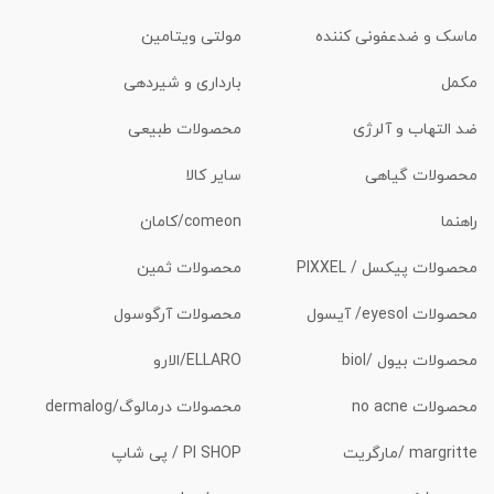
ماسک و ضدعفونی کننده
مولتی ویتامین
مکمل
بارداری و شیردهی
ضد التهاب و آلرژی
محصولات طبیعی
محصولات گیاهی
سایر کالا
راهنما
comeon/کامان
محصولات پیکسل / PIXXEL
محصولات ثمین
محصولات eyesol/ آیسول
محصولات آرگوسول
محصولات بیول /biol
ELLARO/الارو
محصولات no acne
محصولات درمالوگ/dermalog
margritte /مارگریت
PI SHOP / پی شاپ