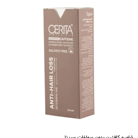
شامپو کافئین بدون سولفات سریتا