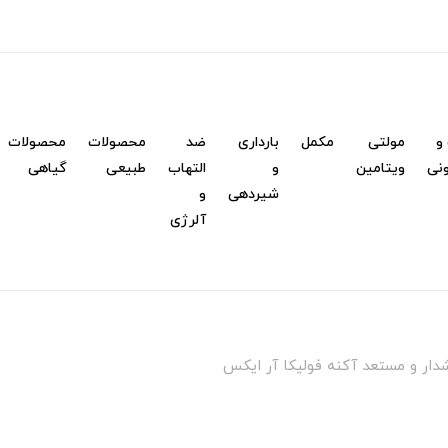
و
مولتی
مکمل
بارداری
ضد
محصولات
محصولات
نی
ویتامین
و
التهاب
طبیعی
گیاهی
شیردهی
و
آلرژی
ر و مستعد آکنه فولیکا آر ایکس