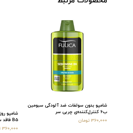
محصولات مرتبط
یکا مدل
شامپو بدون سولفات ضد آلودگی سبومین
ب6 کنترل‌کننده‌ی چربی سر
B5 فاقد سولفات حجم 400 میلی لیتر
360,000 تومان
360,000 تومان