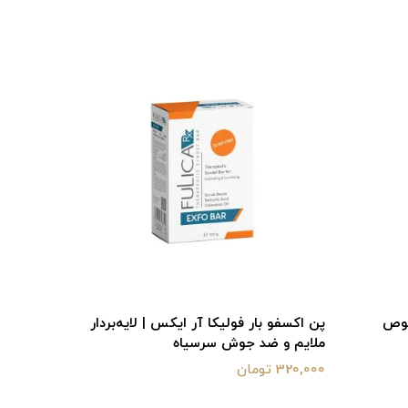
صوص
پن اکسفو بار فولیکا آر ایکس | لایه‌بردار
پن تی س
ملایم و ضد جوش سرسیاه
دار و چر
320,000 تومان
345,000 تومان