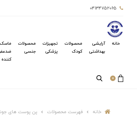
04134752065
خانه
آرایشی
محصولات
تجهیزات
محصولات
ماسک 
بهداشتی
کودک
پزشکی
جنسی
ضدعفو
کننده
0
خانه
فهرست محصولات
پن پوست های جوشدا