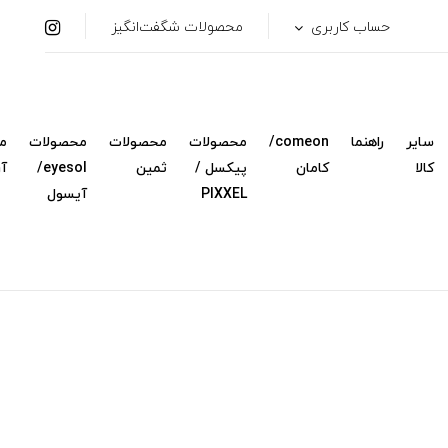
حساب کاربری
محصولات شگفت‌انگیز
سایر
راهنما
comeon/
محصولات
محصولات
محصولات
م
کالا
کامان
پیکسل /
ثمین
eyesol/
آ
PIXXEL
آیسول