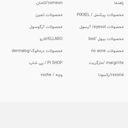
راهنما
comeon/کامان
محصولات پیکسل / PIXXEL
محصولات ثمین
محصولات eyesol/ آیسول
محصولات آرگوسول
محصولات بیول /biol
ELLARO/الارو
محصولات no acne
محصولات درمالوگ/dermalog
margritte /مارگریت
PI SHOP / پی شاپ
rexona/رکسونا
وچه / voche