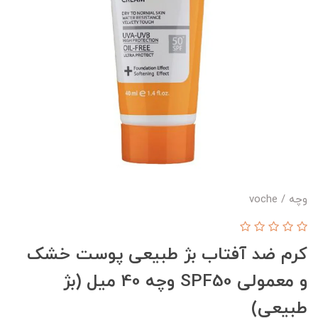
وچه / voche
کرم ضد آفتاب بژ طبیعی پوست خشک
و معمولی SPF50 وچه 40 میل (بژ
طبیعی)