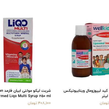
ید لیپوزومال ویتابیوتیکس
شربت لیکو م
med Liqo Multi Syrup 250 ml
408,100 تومان