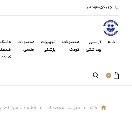
04134752065
خانه
آرایشی
محصولات
تجهیزات
محصولات
ماسک 
بهداشتی
کودک
پزشکی
جنسی
ضدعفو
کننده
0
خانه
فهرست محصولات
قطره ویتامین آ+د پدیابست