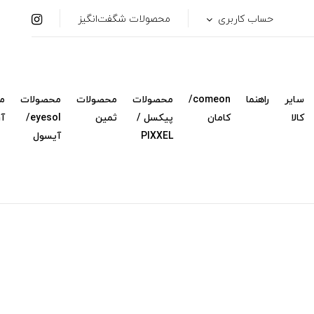
حساب کاربری
محصولات شگفت‌انگیز
سایر
راهنما
comeon/
محصولات
محصولات
محصولات
م
کالا
کامان
پیکسل /
ثمین
eyesol/
آ
PIXXEL
آیسول