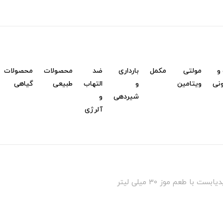
و
مولتی
مکمل
بارداری
ضد
محصولات
محصولات
نی
ویتامین
و
التهاب
طبیعی
گیاهی
شیردهی
و
آلرژی
 با طعم موز 30 میلی لیتر