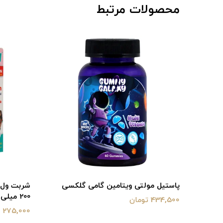
محصولات مرتبط
پاستیل مولتی ویتامین گامی گلکسی
شربت ول ک
200 میلی لیتر
434,500 تومان
275,000 تومان