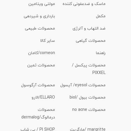
ماسک و ضدعفونی کننده
مولتی ویتامین
مکمل
بارداری و شیردهی
ضد التهاب و آلرژی
محصولات طبیعی
محصولات گیاهی
سایر کالا
راهنما
comeon/کامان
محصولات پیکسل /
محصولات ثمین
PIXXEL
محصولات eyesol/ آیسول
محصولات آرگوسول
محصولات بیول /biol
ELLARO/الارو
محصولات no acne
محصولات
درمالوگ/dermalog
margritte /مارگریت
PI SHOP / پی شاپ