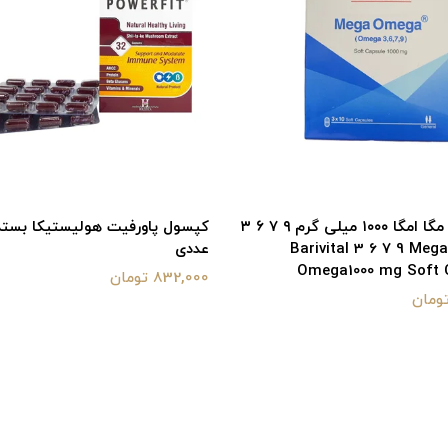
سافت ژل مگا امگا ۱۰۰۰ میلی گرم ۹ ۷ ۶ ۳
باریویتال Barivital 3 6 7 9 Mega
عددی
Omega1000 mg Soft 
832,000 تومان