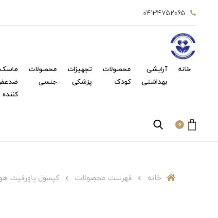
04134752065
خانه
آرایشی
محصولات
تجهیزات
محصولات
ماسک 
بهداشتی
کودک
پزشکی
جنسی
ضدعفو
کننده
0
خانه
فهرست محصولات
کپسول پاورفیت هولیستی