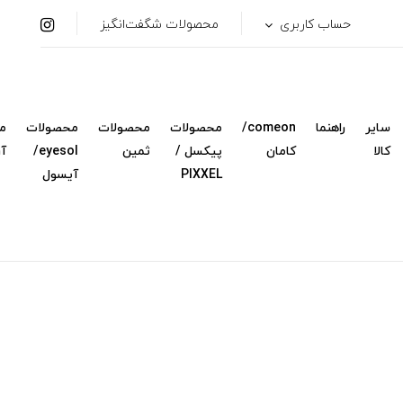
حساب کاربری
محصولات شگفت‌انگیز
سایر
راهنما
comeon/
محصولات
محصولات
محصولات
م
کالا
کامان
پیکسل /
ثمین
eyesol/
آ
PIXXEL
آیسول