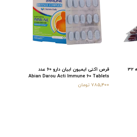
کپسول پاورفیت هولیستیکا بسته 32
قرص اکتی ایمیون ابیان دارو 60 عدد
Abian Darou Acti Immune 60 Tablets
عدد
785,400 تومان
86,000 تومان