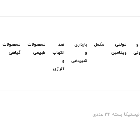
و
مولتی
مکمل
بارداری
ضد
محصولات
محصولات
نی
ویتامین
و
التهاب
طبیعی
گیاهی
شیردهی
و
آلرژی
کا بسته 32 عددی