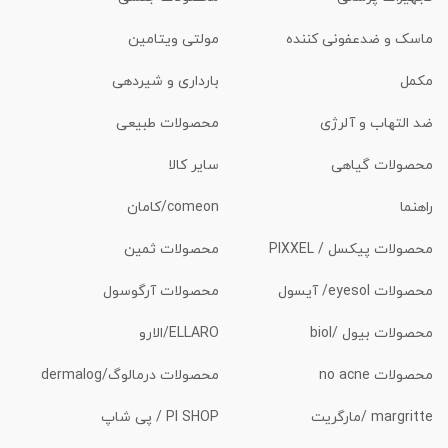
ماسک و ضدعفونی کننده
مولتی ویتامین
مکمل
بارداری و شیردهی
ضد التهاب و آلرژی
محصولات طبیعی
محصولات گیاهی
سایر کالا
راهنما
comeon/کامان
محصولات پیکسل / PIXXEL
محصولات ثمین
محصولات eyesol/ آیسول
محصولات آرگوسول
محصولات بیول /biol
ELLARO/الارو
محصولات no acne
محصولات درمالوگ/dermalog
margritte /مارگریت
PI SHOP / پی شاپ