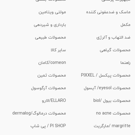
ماسک و ضدعفونی کننده
مولتی ویتامین
مکمل
بارداری و شیردهی
ضد التهاب و آلرژی
محصولات طبیعی
محصولات گیاهی
سایر کالا
راهنما
comeon/کامان
محصولات پیکسل / PIXXEL
محصولات ثمین
محصولات eyesol/ آیسول
محصولات آرگوسول
محصولات بیول /biol
ELLARO/الارو
محصولات no acne
محصولات درمالوگ/dermalog
margritte /مارگریت
PI SHOP / پی شاپ