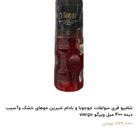
شامپو فری سولفات جوجوبا و بادام شیرین موهای خشک وآسیب
دیده 400 میل ویرگو viergo
273,000 تومان