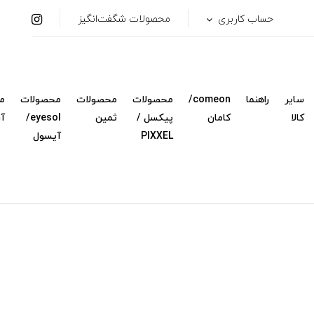
حساب کاربری
محصولات شگفت‌انگیز
سایر
راهنما
comeon/
محصولات
محصولات
محصولات
م
کالا
کامان
پیکسل /
ثمین
eyesol/
آ
PIXXEL
آیسول