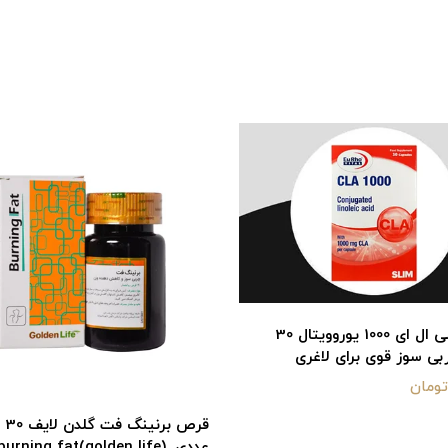
کپسول سی ال ای 1000 یوروویتال 30
بی سوز قوی برای لاغری
قرص برنینگ فت گلدن لایف 30
عددی_burning fat(golden life)