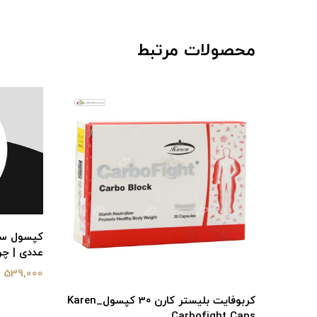
محصولات مرتبط
عددی | چر
539,000 تومان
کربوفایت بلیستر کارن 30 کپسول_Karen
Carbofight Caps