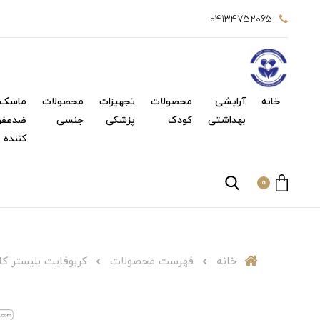
04134752065
خانه
آرایشی
محصولات
تجهیزات
محصولات
ماسک 
بهداشتی
کودک
پزشکی
جنسی
ضدعفو
کننده
0
خانه
فهرست محصولات
کربوفایت بلیستر کارن 30 کپسول_rbofight Caps