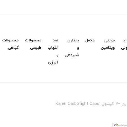
و
مولتی
مکمل
بارداری
ضد
محصولات
محصولات
نی
ویتامین
و
التهاب
طبیعی
گیاهی
شیردهی
و
آلرژی
Karen Ca