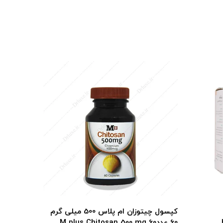
کپسول چیتوزان ام پلاس 500 میلی گرم
60 عددM plus Chitosan 500 mg 60
op Caps