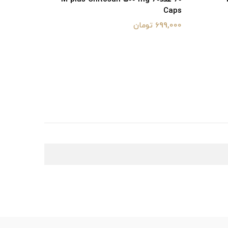
Caps
269,900 تومان
699,000 تومان