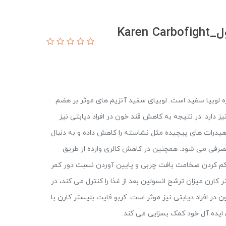
کربوفایت بلیستر کارن 30 کپسول_Karen Carbofight
ارن Carbo Fight Karen، دارای عصاره لوبیا سفید است. لوبیای سفید آنزیم های موثر بر هضم
یز دارد. در نتیجه به کاهش قند خون در افراد دیابتی نیز
یدرات های پیچیده مثل نشاسته را کاهش داده و به دنبال
فی می شود. همچنین در کاهش کالری وارده از طریق
وزن، کاهش BMI و توده چربی، کم کردن ضخامت بافت چربی و پایین آوردن نسبت دور کمر
کارن میزان ترشح انسولین بعد از غذا را کنترل می کند، در
در افراد دیابتی نیز موثر است. کربو فایت بلیستر کارن با
یده آل خود کمک بسزایی می کند.