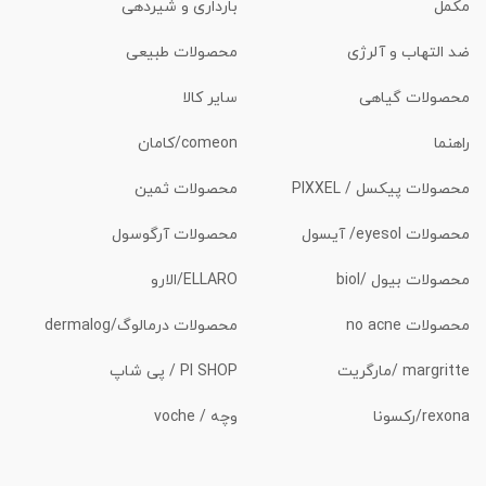
مکمل
بارداری و شیردهی
ضد التهاب و آلرژی
محصولات طبیعی
محصولات گیاهی
سایر کالا
راهنما
comeon/کامان
محصولات پیکسل / PIXXEL
محصولات ثمین
محصولات eyesol/ آیسول
محصولات آرگوسول
محصولات بیول /biol
ELLARO/الارو
محصولات no acne
محصولات درمالوگ/dermalog
margritte /مارگریت
PI SHOP / پی شاپ
rexona/رکسونا
وچه / voche