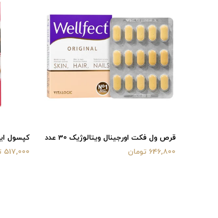
قرص ول فکت اورجینال ویتالوژیک 30 عدد
کپسول ایندو
646,800 تومان
517,000 تومان