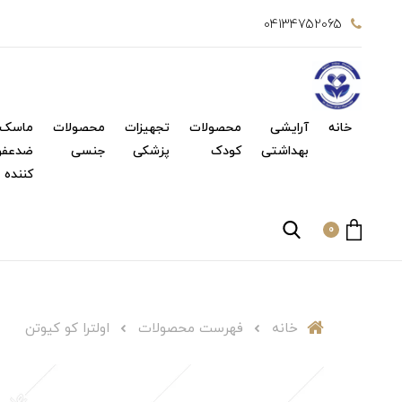
04134752065
خانه
آرایشی
محصولات
تجهیزات
محصولات
ماسک 
بهداشتی
کودک
پزشکی
جنسی
ضدعفو
کننده
0
خانه
فهرست محصولات
اولترا کو کیوتن