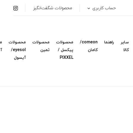
حساب کاربری
محصولات شگفت‌انگیز
سایر
راهنما
comeon/
محصولات
محصولات
محصولات
م
کالا
کامان
پیکسل /
ثمین
eyesol/
آ
PIXXEL
آیسول