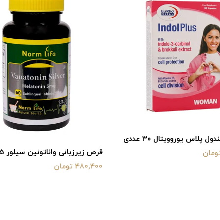
ل پلاس یوروویتال ۳۰ عددی
قرص زیرزبانی واناتونین سیلور 5 میلی
480,400 تومان