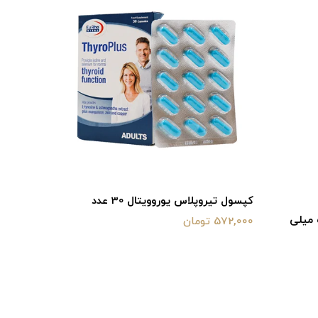
کپسول تیروپلاس یوروویتال 30 عدد
کی 10 عدد
572,000 تومان
415,800 تومان