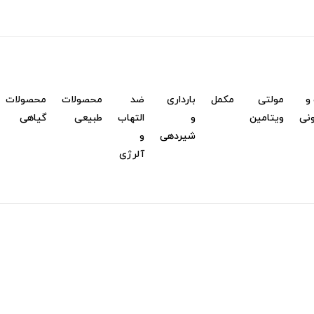
و
مولتی
مکمل
بارداری
ضد
محصولات
محصولات
نی
ویتامین
و
التهاب
طبیعی
گیاهی
شیردهی
و
آلرژی