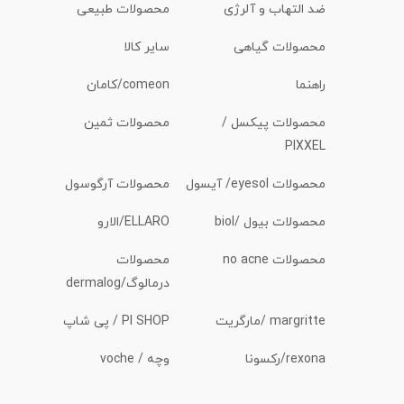
ضد التهاب و آلرژی
محصولات طبیعی
محصولات گیاهی
سایر کالا
راهنما
comeon/کامان
محصولات پیکسل /
محصولات ثمین
PIXXEL
محصولات eyesol/ آیسول
محصولات آرگوسول
محصولات بیول /biol
ELLARO/الارو
محصولات no acne
محصولات
درمالوگ/dermalog
margritte /مارگریت
PI SHOP / پی شاپ
rexona/رکسونا
وچه / voche