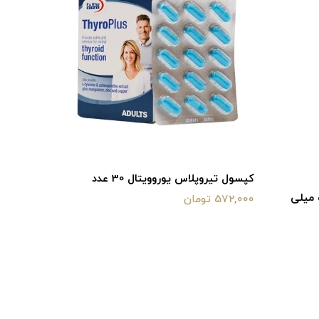
کپسول تیروپلاس یوروویتال 30 عدد
کی 10 عدد
572,000 تومان
415,800 تومان