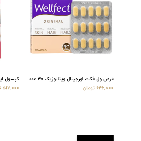
قرص ول فکت اورجینال ویتالوژیک 30 عدد
کپسول ایندو
646,800 تومان
517,000 تومان