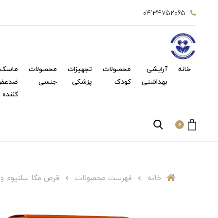
04134752065
خانه
آرایشی
محصولات
تجهیزات
محصولات
ماسک 
بهداشتی
کودک
پزشکی
جنسی
ضدعفو
کننده
0
خانه
فهرست محصولات
قرص مگا سلنیوم ویواتیو