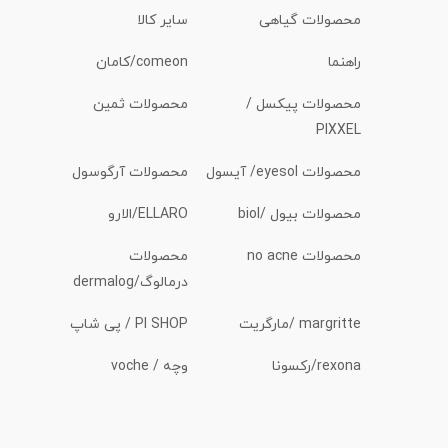
محصولات گیاهی
سایر کالا
راهنما
comeon/کامان
محصولات پیکسل /
محصولات ثمین
PIXXEL
محصولات eyesol/ آیسول
محصولات آرگوسول
محصولات بیول /biol
ELLARO/الارو
محصولات no acne
محصولات
درمالوگ/dermalog
margritte /مارگریت
PI SHOP / پی شاپ
rexona/رکسونا
وچه / voche