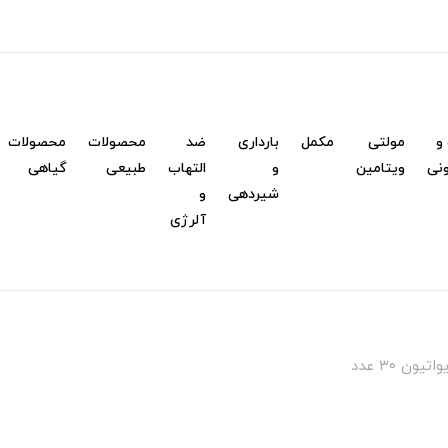
و
مولتی
مکمل
بارداری
ضد
محصولات
محصولات
نی
ویتامین
و
التهاب
طبیعی
گیاهی
شیردهی
و
آلرژی
ن ۳۰ عدد