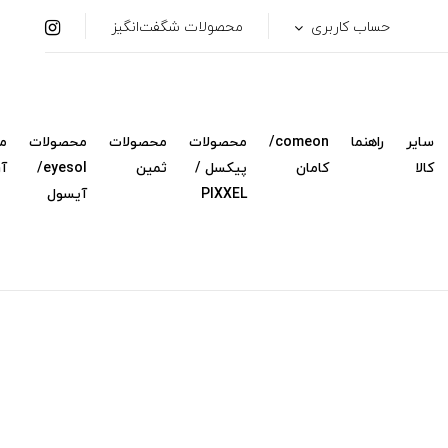
حساب کاربری
محصولات شگفت‌انگیز
سایر
راهنما
comeon/
محصولات
محصولات
محصولات
م
کالا
کامان
پیکسل /
ثمین
eyesol/
آ
PIXXEL
آیسول