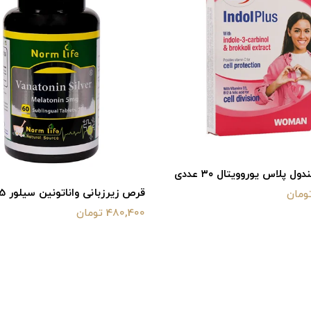
ل پلاس یوروویتال ۳۰ عددی
قرص زیرزبانی واناتونین سیلور 5 میلی
480,400 تومان