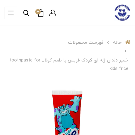
0
خانه
فهرست محصولات
خمیر دندان ژله ای کودک فریس با طعم کولا_ toothpaste for
kids frice