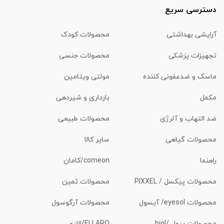
دسترسی سریع
آرایشی بهداشتی
محصولات کودک
تجهیزات پزشکی
محصولات جنسی
ماسک و ضدعفونی کننده
مولتی ویتامین
مکمل
بارداری و شیردهی
ضد التهاب و آلرژی
محصولات طبیعی
محصولات گیاهی
سایر کالا
راهنما
comeon/کامان
محصولات پیکسل / PIXXEL
محصولات ثمین
محصولات eyesol/ آیسول
محصولات آرگوسول
محصولات بیول /biol
ELLARO/الارو