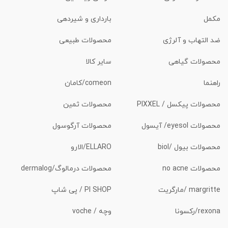
مکمل
بارداری و شیردهی
ضد التهاب و آلرژی
محصولات طبیعی
محصولات گیاهی
سایر کالا
راهنما
comeon/کامان
محصولات پیکسل / PIXXEL
محصولات ثمین
محصولات eyesol/ آیسول
محصولات آرگوسول
محصولات بیول /biol
ELLARO/الارو
محصولات no acne
محصولات درمالوگ/dermalog
margritte /مارگریت
PI SHOP / پی شاپ
rexona/رکسونا
وچه / voche