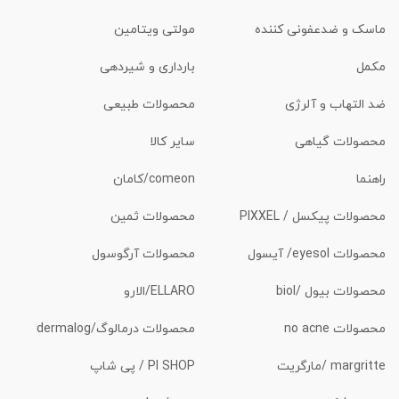
ماسک و ضدعفونی کننده
مولتی ویتامین
مکمل
بارداری و شیردهی
ضد التهاب و آلرژی
محصولات طبیعی
محصولات گیاهی
سایر کالا
راهنما
comeon/کامان
محصولات پیکسل / PIXXEL
محصولات ثمین
محصولات eyesol/ آیسول
محصولات آرگوسول
محصولات بیول /biol
ELLARO/الارو
محصولات no acne
محصولات درمالوگ/dermalog
margritte /مارگریت
PI SHOP / پی شاپ