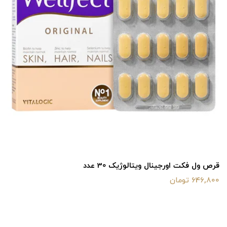
قرص ول فکت اورجینال ویتالوژیک 30 عدد
646,800 تومان