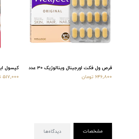
قرص ول فکت اورجینال ویتالوژیک 30 عدد
کپسول ایندو
646,800 تومان
517,000 تومان
مشخصات
دیدگاه‌ها