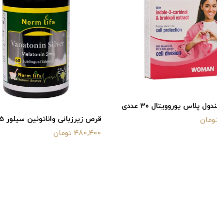
ل پلاس یوروویتال ۳۰ عددی
قرص زیرزبانی واناتونین سیلور 5 میلی
480,400 تومان