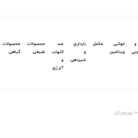
و
مولتی
مکمل
بارداری
ضد
محصولات
محصولات
نی
ویتامین
و
التهاب
طبیعی
گیاهی
شیردهی
و
آلرژی