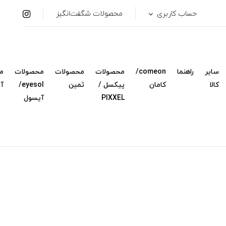
حساب کاربری
محصولات شگفت‌انگیز
سایر
راهنما
comeon/
محصولات
محصولات
محصولات
م
کالا
کامان
پیکسل /
ثمین
eyesol/
آ
PIXXEL
آیسول