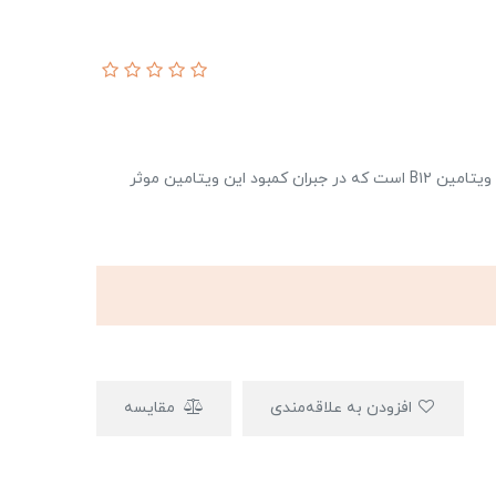
کپسول ژلاتینی نرم B۱۲ یوروویتال حاوی ۱۰۰۰ میکروگرم ویتامین B۱۲ است که در جبران کمبود این ویتامین موثر
افزودن به علاقه‌مندی
مقایسه