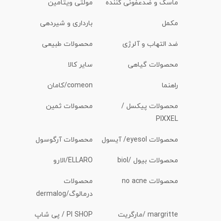
ماسک و ضدعفونی کننده
مولتی ویتامین
مکمل
بارداری و شیردهی
ضد التهاب و آلرژی
محصولات طبیعی
محصولات گیاهی
سایر کالا
راهنما
comeon/کامان
محصولات پیکسل /
محصولات ثمین
PIXXEL
محصولات eyesol/ آیسول
محصولات آرگوسول
محصولات بیول /biol
ELLARO/الارو
محصولات no acne
محصولات
درمالوگ/dermalog
margritte /مارگریت
PI SHOP / پی شاپ