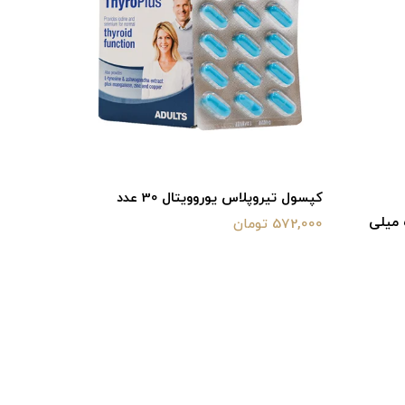
کپسول تیروپلاس یوروویتال 30 عدد
کی 10 عدد
572,000 تومان
415,800 تومان