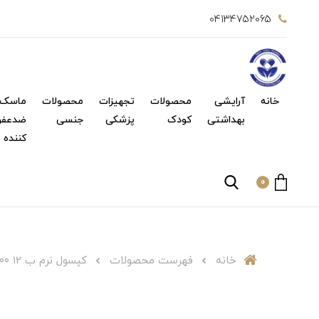
04134752065
خانه
آرایشی
محصولات
تجهیزات
محصولات
ماسک 
بهداشتی
کودک
پزشکی
جنسی
ضدعفو
کننده
0
خانه
فهرست محصولات
کپسول نرم ب ۱۲ ۱۰۰۰ یوروویتال