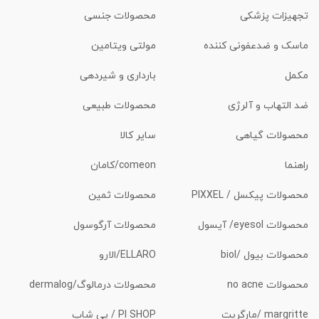
تجهیزات پزشکی
محصولات جنسی
ماسک و ضدعفونی کننده
مولتی ویتامین
مکمل
بارداری و شیردهی
ضد التهاب و آلرژی
محصولات طبیعی
محصولات گیاهی
سایر کالا
راهنما
comeon/کامان
محصولات پیکسل / PIXXEL
محصولات ثمین
محصولات eyesol/ آیسول
محصولات آرگوسول
محصولات بیول /biol
ELLARO/الارو
محصولات no acne
محصولات درمالوگ/dermalog
margritte /مارگریت
PI SHOP / پی شاپ