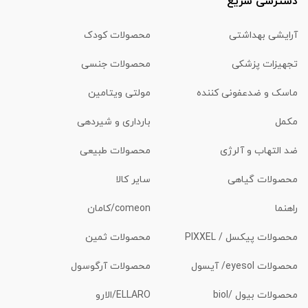
دسترسی سریع
آرایشی بهداشتی
محصولات کودک
تجهیزات پزشکی
محصولات جنسی
ماسک و ضدعفونی کننده
مولتی ویتامین
مکمل
بارداری و شیردهی
ضد التهاب و آلرژی
محصولات طبیعی
محصولات گیاهی
سایر کالا
راهنما
comeon/کامان
محصولات پیکسل / PIXXEL
محصولات ثمین
محصولات eyesol/ آیسول
محصولات آرگوسول
محصولات بیول /biol
ELLARO/الارو