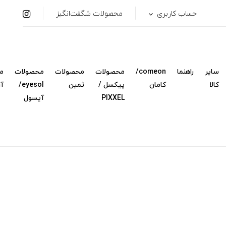
حساب کاربری
محصولات شگفت‌انگیز
سایر
راهنما
comeon/
محصولات
محصولات
محصولات
م
کالا
کامان
پیکسل /
ثمین
eyesol/
آ
PIXXEL
آیسول