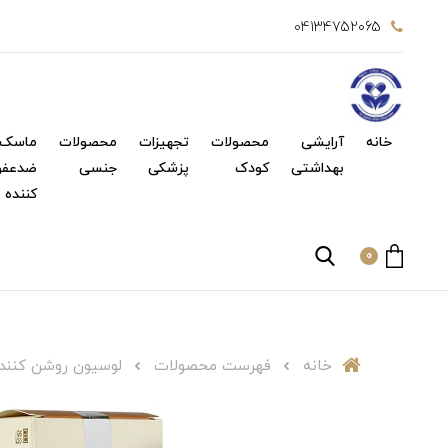
04134752065
خانه
آرایشی
محصولات
تجهیزات
محصولات
ماسک 
بهداشتی
کودک
پزشکی
جنسی
ضدعفو
کننده
0
خانه
فهرست محصولات
لوسیون روشن کننده