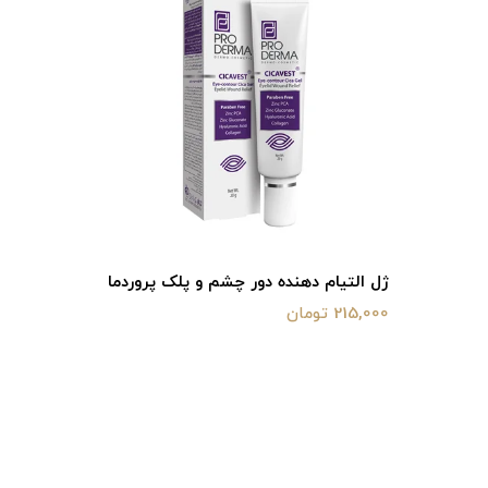
ژل التیام دهنده دور چشم و پلک پروردما
میل برای
215,000 تومان
حساس
301,000 تومان