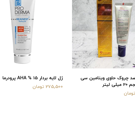
د چروک حاوی ویتامین سی
ژل لایه بردار 15 % AHA پرودرما
ی لیتر
275,500 تومان