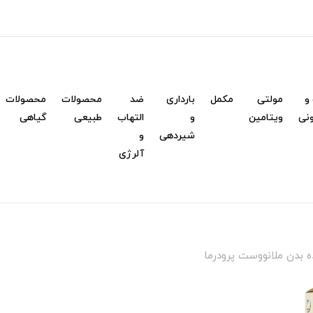
و
مولتی
مکمل
بارداری
ضد
محصولات
محصولات
نی
ویتامین
و
التهاب
طبیعی
گیاهی
شیردهی
و
آلرژی
 بدن ملانووست پرودرما