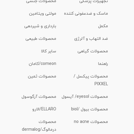
تجهیزات پزشکی
محصولات جنسی
ماسک و ضدعفونی کننده
مولتی ویتامین
مکمل
بارداری و شیردهی
ضد التهاب و آلرژی
محصولات طبیعی
محصولات گیاهی
سایر کالا
راهنما
comeon/کامان
محصولات پیکسل /
محصولات ثمین
PIXXEL
محصولات eyesol/ آیسول
محصولات آرگوسول
محصولات بیول /biol
ELLARO/الارو
محصولات no acne
محصولات
درمالوگ/dermalog