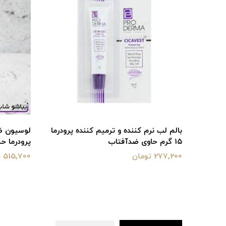
اقد
بالم لب نرم کننده و ترمیم کننده پرودرما
لوسیون ض
۱۵ گرم حاوی ضدآفتاب
پرودرما حجم 20 میل
277,200 تومان
515,700 تومان