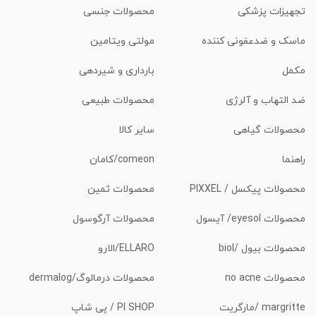
تجهیزات پزشکی
محصولات جنسی
ماسک و ضدعفونی کننده
مولتی ویتامین
مکمل
بارداری و شیردهی
ضد التهاب و آلرژی
محصولات طبیعی
محصولات گیاهی
سایر کالا
راهنما
comeon/کامان
محصولات پیکسل / PIXXEL
محصولات ثمین
محصولات eyesol/ آیسول
محصولات آرگوسول
محصولات بیول /biol
ELLARO/الارو
محصولات no acne
محصولات درمالوگ/dermalog
margritte /مارگریت
PI SHOP / پی شاپ