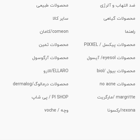
ضد التهاب و آلرژی
محصولات طبیعی
محصولات گیاهی
سایر کالا
راهنما
comeon/کامان
محصولات پیکسل / PIXXEL
محصولات ثمین
محصولات eyesol/ آیسول
محصولات آرگوسول
محصولات بیول /biol
ELLARO/الارو
محصولات no acne
محصولات درمالوگ/dermalog
margritte /مارگریت
PI SHOP / پی شاپ
rexona/رکسونا
وچه / voche