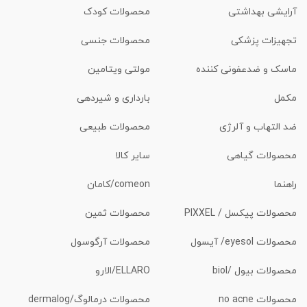
آرایشی بهداشتی
محصولات کودک
تجهیزات پزشکی
محصولات جنسی
ماسک و ضدعفونی کننده
مولتی ویتامین
مکمل
بارداری و شیردهی
ضد التهاب و آلرژی
محصولات طبیعی
محصولات گیاهی
سایر کالا
راهنما
comeon/کامان
محصولات پیکسل / PIXXEL
محصولات ثمین
محصولات eyesol/ آیسول
محصولات آرگوسول
محصولات بیول /biol
ELLARO/الارو
محصولات no acne
محصولات درمالوگ/dermalog