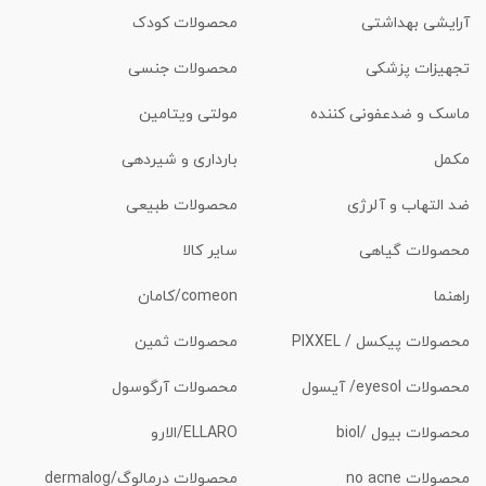
آرایشی بهداشتی
محصولات کودک
تجهیزات پزشکی
محصولات جنسی
ماسک و ضدعفونی کننده
مولتی ویتامین
مکمل
بارداری و شیردهی
ضد التهاب و آلرژی
محصولات طبیعی
محصولات گیاهی
سایر کالا
راهنما
comeon/کامان
محصولات پیکسل / PIXXEL
محصولات ثمین
محصولات eyesol/ آیسول
محصولات آرگوسول
محصولات بیول /biol
ELLARO/الارو
محصولات no acne
محصولات درمالوگ/dermalog