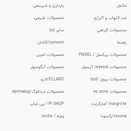
مکمل
بارداری و شیردهی
ضد التهاب و آلرژی
محصولات طبیعی
محصولات گیاهی
سایر کالا
راهنما
comeon/کامان
محصولات پیکسل / PIXXEL
محصولات ثمین
محصولات eyesol/ آیسول
محصولات آرگوسول
محصولات بیول /biol
ELLARO/الارو
محصولات no acne
محصولات درمالوگ/dermalog
margritte /مارگریت
PI SHOP / پی شاپ
rexona/رکسونا
وچه / voche