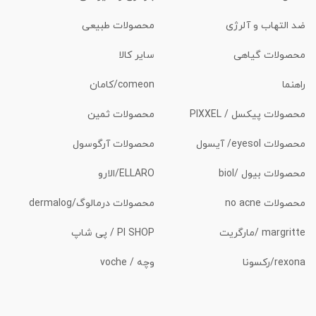
ضد التهاب و آلرژی
محصولات طبیعی
محصولات گیاهی
سایر کالا
راهنما
comeon/کامان
محصولات پیکسل / PIXXEL
محصولات ثمین
محصولات eyesol/ آیسول
محصولات آرگوسول
محصولات بیول /biol
ELLARO/الارو
محصولات no acne
محصولات درمالوگ/dermalog
margritte /مارگریت
PI SHOP / پی شاپ
rexona/رکسونا
وچه / voche