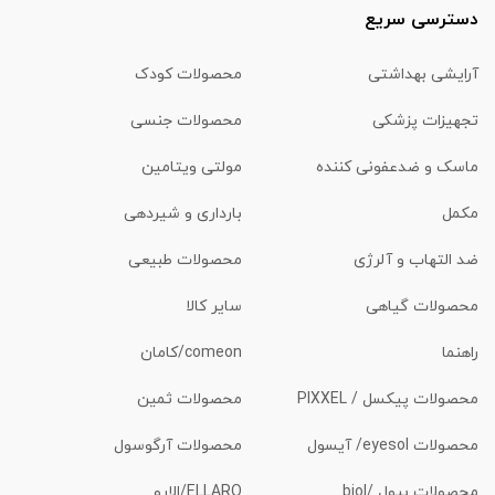
دسترسی سریع
آرایشی بهداشتی
محصولات کودک
تجهیزات پزشکی
محصولات جنسی
ماسک و ضدعفونی کننده
مولتی ویتامین
مکمل
بارداری و شیردهی
ضد التهاب و آلرژی
محصولات طبیعی
محصولات گیاهی
سایر کالا
راهنما
comeon/کامان
محصولات پیکسل / PIXXEL
محصولات ثمین
محصولات eyesol/ آیسول
محصولات آرگوسول
محصولات بیول /biol
ELLARO/الارو