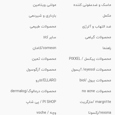
ماسک و ضدعفونی کننده
مولتی ویتامین
مکمل
بارداری و شیردهی
ضد التهاب و آلرژی
محصولات طبیعی
محصولات گیاهی
سایر کالا
راهنما
comeon/کامان
محصولات پیکسل / PIXXEL
محصولات ثمین
محصولات eyesol/ آیسول
محصولات آرگوسول
محصولات بیول /biol
ELLARO/الارو
محصولات no acne
محصولات درمالوگ/dermalog
margritte /مارگریت
PI SHOP / پی شاپ
rexona/رکسونا
وچه / voche