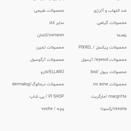
ضد التهاب و آلرژی
محصولات طبیعی
محصولات گیاهی
سایر کالا
راهنما
comeon/کامان
محصولات پیکسل / PIXXEL
محصولات ثمین
محصولات eyesol/ آیسول
محصولات آرگوسول
محصولات بیول /biol
ELLARO/الارو
محصولات no acne
محصولات درمالوگ/dermalog
margritte /مارگریت
PI SHOP / پی شاپ
rexona/رکسونا
وچه / voche