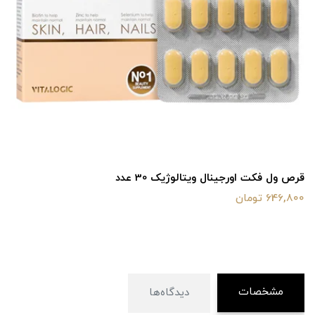
قرص ول فکت اورجینال ویتالوژیک 30 عدد
646,800 تومان
مشخصات
دیدگاه‌ها