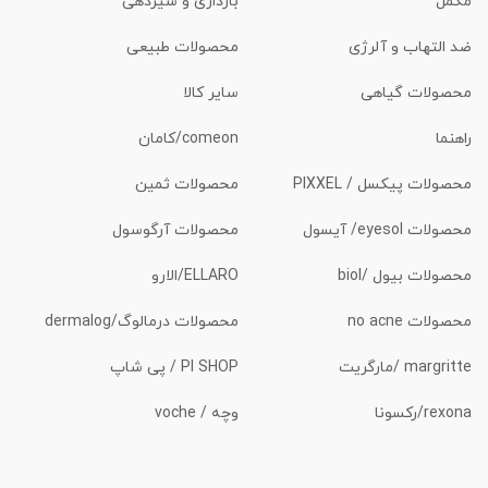
مکمل
بارداری و شیردهی
ضد التهاب و آلرژی
محصولات طبیعی
محصولات گیاهی
سایر کالا
راهنما
comeon/کامان
محصولات پیکسل / PIXXEL
محصولات ثمین
محصولات eyesol/ آیسول
محصولات آرگوسول
محصولات بیول /biol
ELLARO/الارو
محصولات no acne
محصولات درمالوگ/dermalog
margritte /مارگریت
PI SHOP / پی شاپ
rexona/رکسونا
وچه / voche