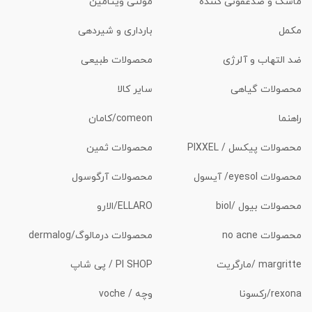
ماسک و ضدعفونی کننده
مولتی ویتامین
مکمل
بارداری و شیردهی
ضد التهاب و آلرژی
محصولات طبیعی
محصولات گیاهی
سایر کالا
راهنما
comeon/کامان
محصولات پیکسل / PIXXEL
محصولات ثمین
محصولات eyesol/ آیسول
محصولات آرگوسول
محصولات بیول /biol
ELLARO/الارو
محصولات no acne
محصولات درمالوگ/dermalog
margritte /مارگریت
PI SHOP / پی شاپ
rexona/رکسونا
وچه / voche