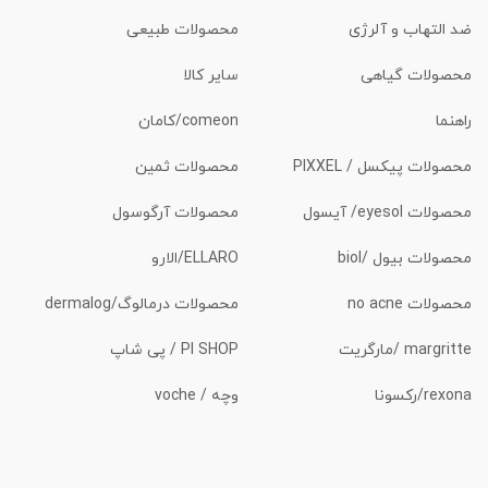
ضد التهاب و آلرژی
محصولات طبیعی
محصولات گیاهی
سایر کالا
راهنما
comeon/کامان
محصولات پیکسل / PIXXEL
محصولات ثمین
محصولات eyesol/ آیسول
محصولات آرگوسول
محصولات بیول /biol
ELLARO/الارو
محصولات no acne
محصولات درمالوگ/dermalog
margritte /مارگریت
PI SHOP / پی شاپ
rexona/رکسونا
وچه / voche