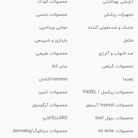
آرایشی بهداشتی
محصولات کودک
تجهیزات پزشکی
محصولات جنسی
ماسک و ضدعفونی کننده
مولتی ویتامین
مکمل
بارداری و شیردهی
ضد التهاب و آلرژی
محصولات طبیعی
محصولات گیاهی
سایر کالا
راهنما
comeon/کامان
محصولات پیکسل / PIXXEL
محصولات ثمین
محصولات eyesol/ آیسول
محصولات آرگوسول
محصولات بیول /biol
ELLARO/الارو
محصولات no acne
محصولات درمالوگ/dermalog