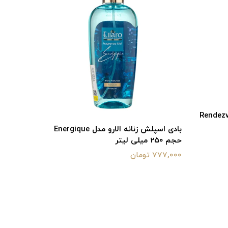
سرم ضدافتاب 
805,000 تومان
انه الارو مدل Rendezvous
بادی اسپلش زنانه الارو مدل Energique
حجم 250 میلی لیتر
777,000 تومان