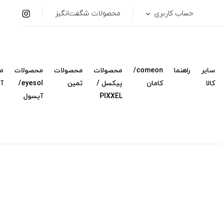
حساب کاربری
محصولات شگفت‌انگیز
سایر
راهنما
comeon/
محصولات
محصولات
محصولات
م
کالا
کامان
پیکسل /
ثمین
eyesol/
آ
PIXXEL
آیسول