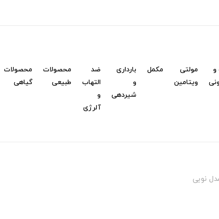
و
مولتی
مکمل
بارداری
ضد
محصولات
محصولات
نی
ویتامین
و
التهاب
طبیعی
گیاهی
شیردهی
و
آلرژی
دل نویی