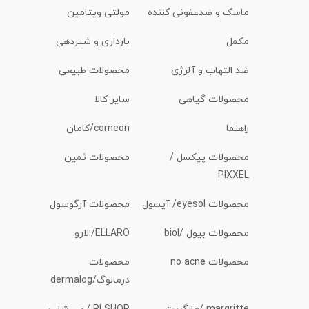
ماسک و ضدعفونی کننده
مولتی ویتامین
مکمل
بارداری و شیردهی
ضد التهاب و آلرژی
محصولات طبیعی
محصولات گیاهی
سایر کالا
راهنما
comeon/کامان
محصولات پیکسل /
محصولات ثمین
PIXXEL
محصولات eyesol/ آیسول
محصولات آرگوسول
محصولات بیول /biol
ELLARO/الارو
محصولات no acne
محصولات
درمالوگ/dermalog