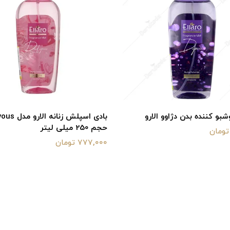
بو کننده بدن دژاوو الارو
بادی اسپلش زن
حجم 250 میلی لیتر
777,000 تومان