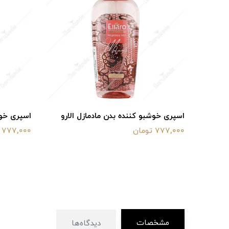
لارو مدل Le Plaisir
اسپری خوشبو کننده بدن مادمازل الارو
اسپری خوش
777,000 تومان
777,000 تومان
مشخصات
دیدگاه‌ها