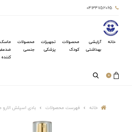
04134752065
خانه
آرایشی
محصولات
تجهیزات
محصولات
ماسک 
بهداشتی
کودک
پزشکی
جنسی
ضدعفو
کننده
0
خانه
فهرست محصولات
بادی اسپلش الارو م