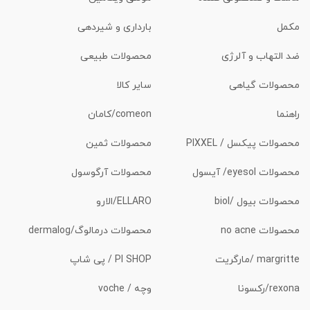
مکمل
بارداری و شیردهی
ضد التهاب و آلرژی
محصولات طبیعی
محصولات گیاهی
سایر کالا
راهنما
comeon/کامان
محصولات پیکسل / PIXXEL
محصولات ثمین
محصولات eyesol/ آیسول
محصولات آرگوسول
محصولات بیول /biol
ELLARO/الارو
محصولات no acne
محصولات درمالوگ/dermalog
margritte /مارگریت
PI SHOP / پی شاپ
rexona/رکسونا
وچه / voche