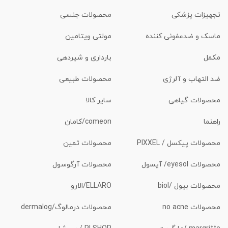
تجهیزات پزشکی
محصولات جنسی
ماسک و ضدعفونی کننده
مولتی ویتامین
مکمل
بارداری و شیردهی
ضد التهاب و آلرژی
محصولات طبیعی
محصولات گیاهی
سایر کالا
راهنما
comeon/کامان
محصولات پیکسل / PIXXEL
محصولات ثمین
محصولات eyesol/ آیسول
محصولات آرگوسول
محصولات بیول /biol
ELLARO/الارو
محصولات no acne
محصولات درمالوگ/dermalog