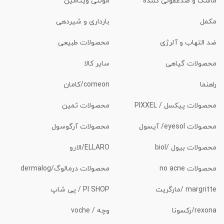
ماسک و ضدعفونی کننده
مولتی ویتامین
مکمل
بارداری و شیردهی
ضد التهاب و آلرژی
محصولات طبیعی
محصولات گیاهی
سایر کالا
راهنما
comeon/کامان
محصولات پیکسل / PIXXEL
محصولات ثمین
محصولات eyesol/ آیسول
محصولات آرگوسول
محصولات بیول /biol
ELLARO/الارو
محصولات no acne
محصولات درمالوگ/dermalog
margritte /مارگریت
PI SHOP / پی شاپ
rexona/رکسونا
وچه / voche