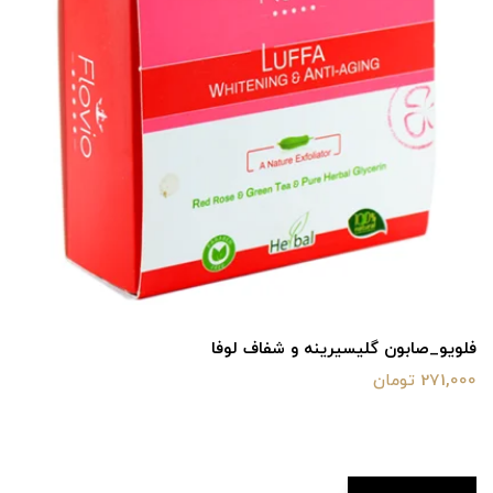
فلویو_صابون گلیسیرینه و شفاف لوفا
271,000 تومان