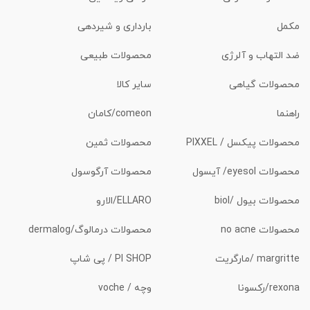
مکمل
بارداری و شیردهی
ضد التهاب و آلرژی
محصولات طبیعی
محصولات گیاهی
سایر کالا
راهنما
comeon/کامان
محصولات پیکسل / PIXXEL
محصولات ثمین
محصولات eyesol/ آیسول
محصولات آرگوسول
محصولات بیول /biol
ELLARO/الارو
محصولات no acne
محصولات درمالوگ/dermalog
margritte /مارگریت
PI SHOP / پی شاپ
rexona/رکسونا
وچه / voche