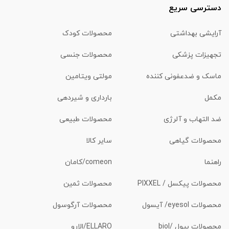
دسترسی سریع
آرایشی بهداشتی
محصولات کودک
تجهیزات پزشکی
محصولات جنسی
ماسک و ضدعفونی کننده
مولتی ویتامین
مکمل
بارداری و شیردهی
ضد التهاب و آلرژی
محصولات طبیعی
محصولات گیاهی
سایر کالا
راهنما
comeon/کامان
محصولات پیکسل / PIXXEL
محصولات ثمین
محصولات eyesol/ آیسول
محصولات آرگوسول
محصولات بیول /biol
ELLARO/الارو