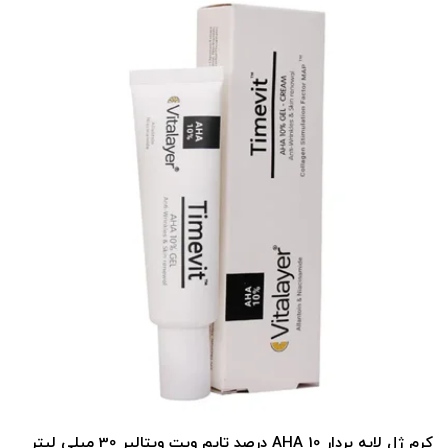
کرم ژل لایه بردار AHA 10 درصد تایم ویت ویتالیر 30 میلی لیتر